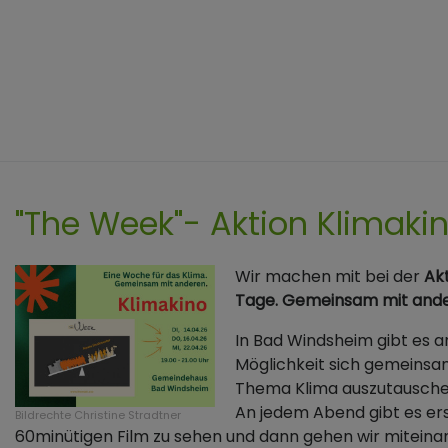
"The Week"- Aktion Klimakin
Wir machen mit bei der
Akt
Tage. Gemeinsam mit ande
In Bad Windsheim gibt es a
Möglichkeit sich gemeins
Thema Klima auszutausche
An jedem Abend gibt es er
Bildrechte
Christine Stradtner
60minütigen Film zu sehen und dann gehen wir miteina