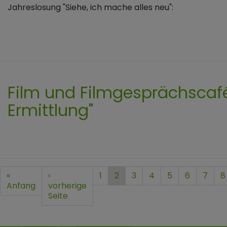
Jahreslosung "Siehe, ich mache alles neu":
Film und Filmgesprächscafé
Ermittlung"
Seitennummerierung
First
«
Vorherige
‹
Seite
1
Aktuelle
2
Seite
3
Seite
4
Seite
5
Seite
6
Seite
7
S
8
page
Anfang
Seite
vorherige
Seite
Seite