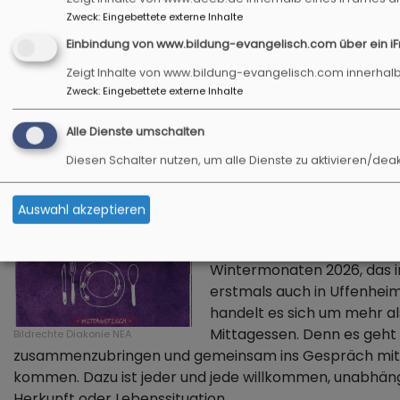
Zweck
:
Eingebettete externe Inhalte
Teilnahme auch an einzelnen Terminen möglich
Einbindung von www.bildung-evangelisch.com über ein i
Zeigt Inhalte von www.bildung-evangelisch.com innerhalb
Zweck
:
Eingebettete externe Inhalte
Alle Dienste umschalten
Diesen Schalter nutzen, um alle Dienste zu aktivieren/deak
Wärmewinter "mit Leib und 
Auswahl akzeptieren
"Mit Leib und Seele" - so he
Angebot von Kirche und Dia
Wintermonaten 2026, das i
erstmals auch in Uffenheim
handelt es sich um mehr al
Mittagessen. Denn es geh
Bildrechte
Diakonie NEA
zusammenzubringen und gemeinsam ins Gespräch mit
kommen. Dazu ist jeder und jede willkommen, unabhängi
Herkunft oder Lebenssituation.