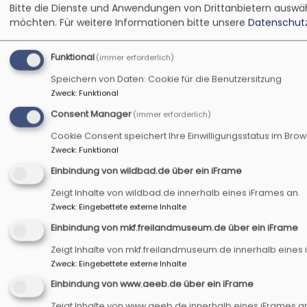
Bitte die Dienste und Anwendungen von Drittanbietern auswäh
möchten.
Für weitere Informationen bitte unsere
Datenschut
Funktional
(immer erforderlich)
Speichern von Daten: Cookie für die Benutzersitzung
Zweck
:
Funktional
4x einfach reden ONLINE "Mi
Consent Manager
(immer erforderlich)
Cookie Consent speichert Ihre Einwilligungsstatus im Bro
Alle die sich gerne aust
Zweck
:
Funktional
miteinander ins Gespr
Einbindung von wildbad.de über ein iFrame
über die jeweiligen Woc
Zeigt Inhalte von wildbad.de innerhalb eines iFrames an.
Wochen ohne Härte", tref
Zweck
:
Eingebettete externe Inhalte
montags am 9., 16, 23, un
Einbindung von mkf.freilandmuseum.de über ein iFrame
20:30 Uhr.
Zeigt Inhalte von mkf.freilandmuseum.de innerhalb eines 
Bildrechte
Jodie Griggs / Getty Images
Anmeldung direkt bei Hei
Zweck
:
Eingebettete externe Inhalte
Wolfsgruber,
heidi.wolfsgruber@elkb.de
Einbindung von www.aeeb.de über ein iFrame
um den Link zu bekommen.
Zeigt Inhalte von www.aeeb.de innerhalb eines iFrames a