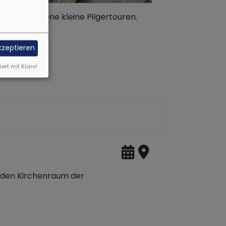
ulsen für eigene kleine Pilgertouren.
akzeptieren
iert mit Klaro!
n den Kirchenraum der