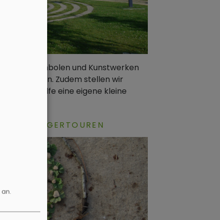
Hilfe von Symbolen und Kunstwerken
iritualität ein. Zudem stellen wir
it deren Hilfe eine eigene kleine
KLEINE PILGERTOUREN
 an.