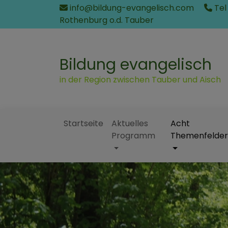
Direkt
info@bildung-evangelisch.com
Tel
zum
Rothenburg o.d. Tauber
Inhalt
Bildung evangelisch
in der Region zwischen Tauber und Aisch
Startseite
Aktuelles
Acht
Programm
Themenfelder
Hauptnavigation