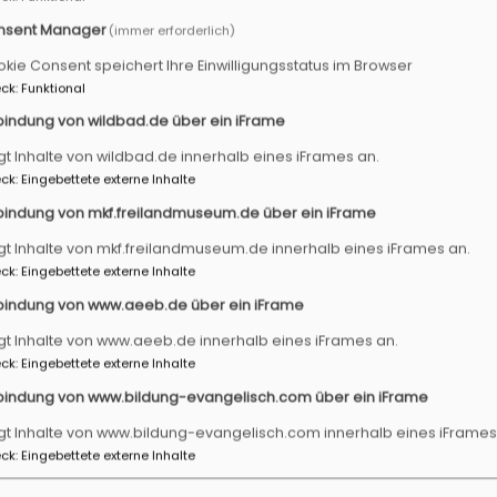
nsent Manager
(immer erforderlich)
kie Consent speichert Ihre Einwilligungsstatus im Browser
ck
:
Funktional
bindung von wildbad.de über ein iFrame
te zum Pilgern und
Meditationswege laden mit 
gt Inhalte von wildbad.de innerhalb eines iFrames an.
zur Vertiefung der eigenen Sp
ck
:
Eingebettete externe Inhalte
Themenflyer zur Verfügung, m
bindung von mkf.freilandmuseum.de über ein iFrame
Wegstrecke
gt Inhalte von mkf.freilandmuseum.de innerhalb eines iFrames an.
ck
:
Eingebettete externe Inhalte
GE
IMPULSE FÜR 
bindung von www.aeeb.de über ein iFrame
gt Inhalte von www.aeeb.de innerhalb eines iFrames an.
ck
:
Eingebettete externe Inhalte
bindung von www.bildung-evangelisch.com über ein iFrame
gt Inhalte von www.bildung-evangelisch.com innerhalb eines iFrames
ck
:
Eingebettete externe Inhalte