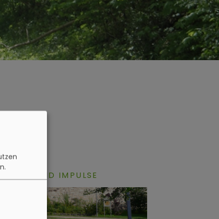
n
utzen
n.
SWEGE UND IMPULSE