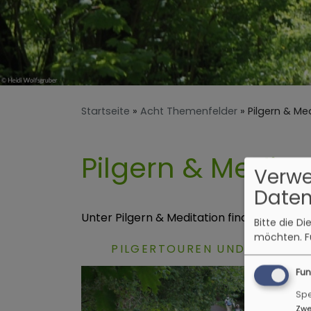
Startseite
Acht Themenfelder
Pilgern & Me
Pilgern & Medita
Verw
Daten
Unter Pilgern & Meditation finden Sie auc
Bitte die D
möchten.
F
PILGERTOUREN UND MEDITA
Fun
Spe
Zwe