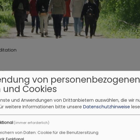
ditation
tion
endung von personenbezogene
 und Cookies
h Wege zum eigenständigen Pilgern.
ienste und Anwendungen von Drittanbietern auswählen, die wir n
ür weitere Informationen bitte unsere
Datenschutzhinweise
lese
TIONSANGEBOTE
MEDITATION
ktional
(immer erforderlich)
ichern von Daten: Cookie für die Benutzersitzung
ck
:
Funktional