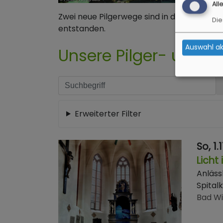
All
Zwei neue Pilgerwege sind in der Region 
Die
entstanden.
Auswahl ak
Unsere Pilger- und M
Erweiterter Filter
So, 1.
Licht
Anläss
Spitalk
Bad W