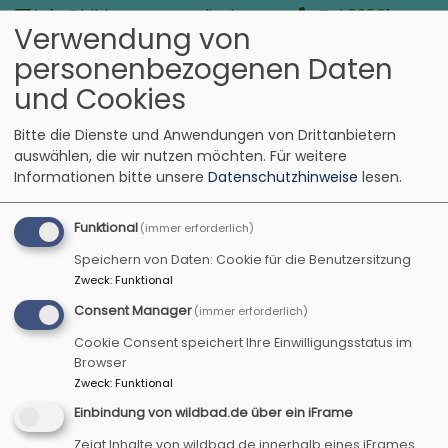
Direkt
info@bildung-evangelisch.com
Tel 09861-
Verwendung von
zum
977-600
"Bildung evangelisch zwischen Tauber
Inhalt
personenbezogenen Daten
und Aisch, Taubertalweg 42, 91541 Rothenburg
o.d. Tauber
und Cookies
Bildung evangelisch
Bitte die Dienste und Anwendungen von Drittanbietern
auswählen, die wir nutzen möchten.
Für weitere
in der Region zwischen Tauber und Aisch
Informationen bitte unsere
Datenschutzhinweise
lesen.
Funktional
(immer erforderlich)
Speichern von Daten: Cookie für die Benutzersitzung
Zweck
:
Funktional
Consent Manager
(immer erforderlich)
Cookie Consent speichert Ihre Einwilligungsstatus im
Browser
Zweck
:
Funktional
Einbindung von wildbad.de über ein iFrame
Hauptnavigation
Zeigt Inhalte von wildbad.de innerhalb eines iFrames