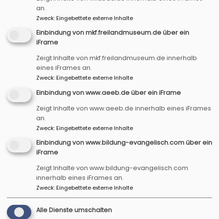
an.
Zweck
:
Eingebettete externe Inhalte
Startseite
Stadtpilgern
Stadtpilgern Rothenburg
Einbindung von mkf.freilandmuseum.de über ein
iFrame
Stadtpilgern
Zeigt Inhalte von mkf.freilandmuseum.de innerhalb
eines iFrames an.
Rothenburg
Zweck
:
Eingebettete externe Inhalte
Einbindung von www.aeeb.de über ein iFrame
Zeigt Inhalte von www.aeeb.de innerhalb eines iFrames
an.
Zweck
:
Eingebettete externe Inhalte
Einbindung von www.bildung-evangelisch.com über ein
Hauptnavigation
Fußbereichsmenü
Startseite
Impressum
iFrame
Aktuelles Programm
Kontakt
Zeigt Inhalte von www.bildung-evangelisch.com
Acht Themenfelder
Cookie-Einstellungen
innerhalb eines iFrames an.
Berna Himmelsbahnen
Datenschutzerklärung
Zweck
:
Eingebettete externe Inhalte
Stadtpilgern
Barrierefreiheitserklärung
Alle Dienste umschalten
Landesgartenschau