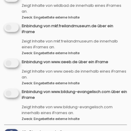
Zeigt Inhalte von wildbad.de innerhalb eines iFrames
an.
Startseite
Stadtpilgern
Zweck
:
Eingebettete externe Inhalte
Einbindung von mkf.freilandmuseum.de über ein
iFrame
Stadtpilgern
Zeigt Inhalte von mkf.freilandmuseum.de innerhalb
eines iFrames an.
Zweck
:
Eingebettete externe Inhalte
STADTPILGERN ROTHENBURG
Einbindung von www.aeeb.de über ein iFrame
STADTPILGERN BAD WINDSHEIM
Zeigt Inhalte von www.aeeb.de innerhalb eines iFrames
an.
Zweck
:
Eingebettete externe Inhalte
Einbindung von www.bildung-evangelisch.com über ein
iFrame
Hauptnavigation
Fußbereichsmenü
Startseite
Impressum
Zeigt Inhalte von www.bildung-evangelisch.com
Aktuelles Programm
Kontakt
innerhalb eines iFrames an.
Acht Themenfelder
Cookie-Einstellungen
Zweck
:
Eingebettete externe Inhalte
Berna Himmelsbahnen
Datenschutzerklärung