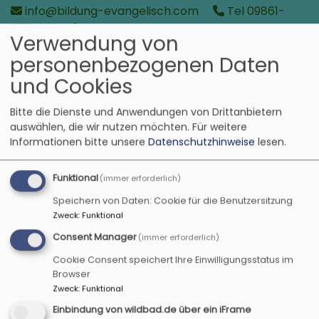
Direkt
info@bildung-evangelisch.com
Tel 09861-
zum
977-600
"Bildung evangelisch zwischen Tauber
Verwendung von
Inhalt
und Aisch, Taubertalweg 42, 91541 Rothenburg
personenbezogenen Daten
o.d. Tauber
und Cookies
Bildung evangelisch
Bitte die Dienste und Anwendungen von Drittanbietern
in der Region zwischen Tauber und Aisch
auswählen, die wir nutzen möchten.
Für weitere
Informationen bitte unsere
Datenschutzhinweise
lesen.
Funktional
(immer erforderlich)
Speichern von Daten: Cookie für die Benutzersitzung
Zweck
:
Funktional
Consent Manager
(immer erforderlich)
Cookie Consent speichert Ihre Einwilligungsstatus im
Browser
Zweck
:
Funktional
Hauptnavigation
Einbindung von wildbad.de über ein iFrame