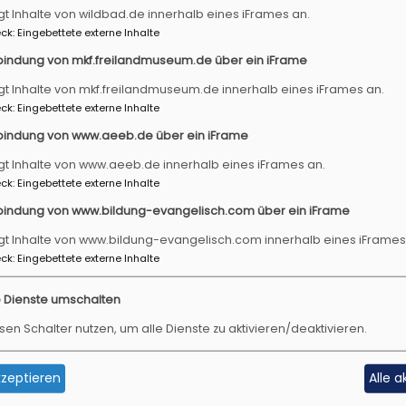
gt Inhalte von wildbad.de innerhalb eines iFrames an.
ck
:
Eingebettete externe Inhalte
bindung von mkf.freilandmuseum.de über ein iFrame
gt Inhalte von mkf.freilandmuseum.de innerhalb eines iFrames an.
Fußbereichsmenü
Benu
Impressum
An
ck
:
Eingebettete externe Inhalte
Kontakt
bindung von www.aeeb.de über ein iFrame
Cookie-Einstellungen
gt Inhalte von www.aeeb.de innerhalb eines iFrames an.
Datenschutzerklärung
ck
:
Eingebettete externe Inhalte
Barrierefreiheitserklärung
bindung von www.bildung-evangelisch.com über ein iFrame
gt Inhalte von www.bildung-evangelisch.com innerhalb eines iFrames
ck
:
Eingebettete externe Inhalte
e Dienste umschalten
sen Schalter nutzen, um alle Dienste zu aktivieren/deaktivieren.
zeptieren
Alle 