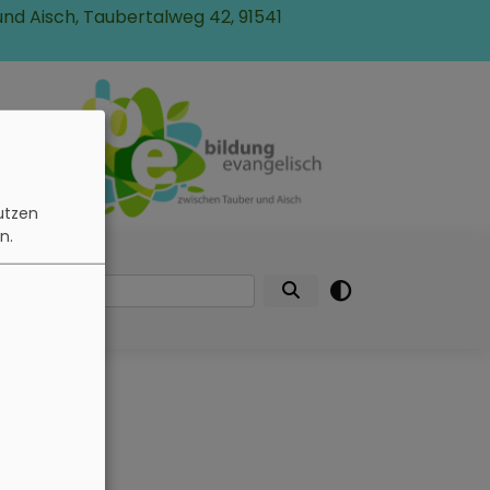
und Aisch, Taubertalweg 42, 91541
n
utzen
n.
Über
Suche
uns