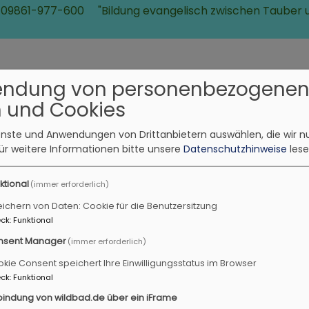
 09861-977-600
"Bildung evangelisch zwischen Tauber 
endung von personenbezogene
 und Cookies
ienste und Anwendungen von Drittanbietern auswählen, die wir n
ür weitere Informationen bitte unsere
Datenschutzhinweise
lese
Berna
Stadtpilgern
Landesgartenschau
Himmelsbahnen
2027
ktional
(immer erforderlich)
ichern von Daten: Cookie für die Benutzersitzung
ck
:
Funktional
nsent Manager
(immer erforderlich)
nburg
Kulturweg
kie Consent speichert Ihre Einwilligungsstatus im Browser
ck
:
Funktional
bindung von wildbad.de über ein iFrame