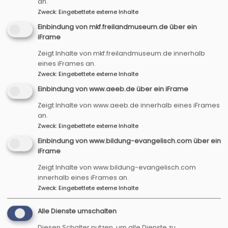
an.
Zweck
:
Eingebettete externe Inhalte
Einbindung von mkf.freilandmuseum.de über ein
iFrame
KIRCHEN, KUNST & KULTUR
Zeigt Inhalte von mkf.freilandmuseum.de innerhalb
eines iFrames an.
Zweck
:
Eingebettete externe Inhalte
Einbindung von www.aeeb.de über ein iFrame
Zeigt Inhalte von www.aeeb.de innerhalb eines iFrames
an.
Zweck
:
Eingebettete externe Inhalte
Einbindung von www.bildung-evangelisch.com über ein
LEBEN & BEGLEITUNG
iFrame
Zeigt Inhalte von www.bildung-evangelisch.com
innerhalb eines iFrames an.
Zweck
:
Eingebettete externe Inhalte
Alle Dienste umschalten
Diesen Schalter nutzen, um alle Dienste zu