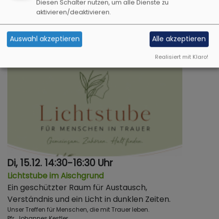
4. Folge
Diesen Schalter nutzen, um alle Dienste zu
Jochen Fichtelmann
aktivieren/deaktivieren.
Neuhof
KlGH
Auswahl akzeptieren
Alle akzeptieren
Realisiert mit Klaro!
Di, 15.12. 14:30-16:30 Uhr
Lichtstube im Aischgrund
Ein geschützter Raum für Austausch,
Verständnis und ein Licht in dunklen Zeiten.
Unser Treffen für Menschen, die mit Trauer leben.
Pfr. Johannes Kestler