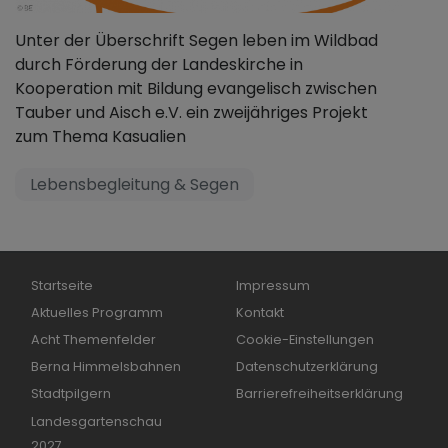
Unter der Überschrift Segen leben im Wildbad
durch Förderung der Landeskirche in
Kooperation mit Bildung evangelisch zwischen
Tauber und Aisch e.V. ein zweijähriges Projekt
zum Thema Kasualien
Lebensbegleitung & Segen
Hauptnavigation
Fußbereichsmenü
Startseite
Impressum
Aktuelles Programm
Kontakt
Acht Themenfelder
Cookie-Einstellungen
Berna Himmelsbahnen
Datenschutzerklärung
Stadtpilgern
Barrierefreiheitserklärung
Landesgartenschau
2027