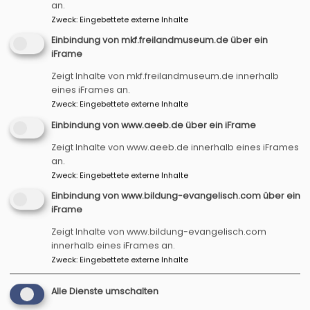
an.
Pilgern statt Shoppen
Zweck
:
Eingebettete externe Inhalte
Ca. 2-3 Stündiges Pilgerangebot in der
Einbindung von mkf.freilandmuseum.de über ein
Adventszeit
iFrame
Bildung evangelisch
BE
Region zwischen Tauber und Aisch
Zeigt Inhalte von mkf.freilandmuseum.de innerhalb
eines iFrames an.
Zweck
:
Eingebettete externe Inhalte
Einbindung von www.aeeb.de über ein iFrame
Zeigt Inhalte von www.aeeb.de innerhalb eines iFrames
an.
Zweck
:
Eingebettete externe Inhalte
Einbindung von www.bildung-evangelisch.com über ein
iFrame
Zeigt Inhalte von www.bildung-evangelisch.com
innerhalb eines iFrames an.
Zweck
:
Eingebettete externe Inhalte
So, 6.12. 18 Uhr
Alle Dienste umschalten
Chosen 5. Staffel