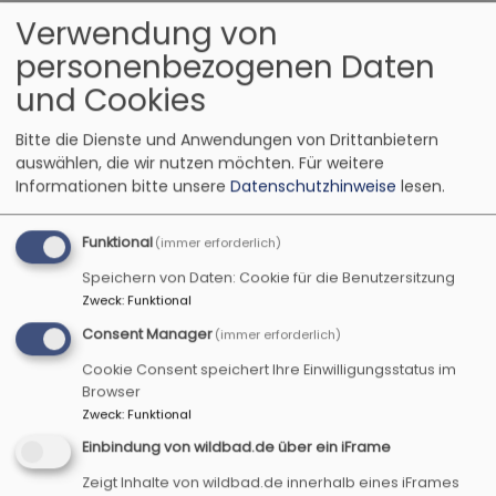
Verwendung von
personenbezogenen Daten
Mi, 25.11. 12 Uhr
"Füreinander da sein" Mittagessen -
und Cookies
Geselligkeit und Begegnung
Bitte die Dienste und Anwendungen von Drittanbietern
Füreinander da sein
auswählen, die wir nutzen möchten.
Für weitere
Neuhof an der Zenn
Zenntaler Hof (Gasthaus Burk)
Informationen bitte unsere
Datenschutzhinweise
lesen.
Funktional
(immer erforderlich)
Speichern von Daten: Cookie für die Benutzersitzung
Zweck
:
Funktional
Consent Manager
(immer erforderlich)
Cookie Consent speichert Ihre Einwilligungsstatus im
Browser
Zweck
:
Funktional
Einbindung von wildbad.de über ein iFrame
Zeigt Inhalte von wildbad.de innerhalb eines iFrames
Fr, 27.11. - Fr, 18.12. jeweils 14-17 Uhr