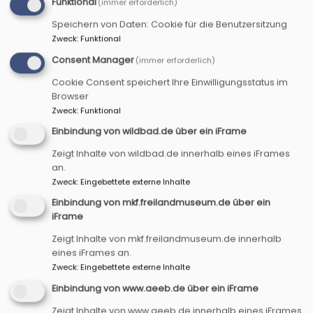
Funktional
(immer erforderlich)
den eigenen Wurzeln und nach dem, was einen
geprägt hat und Halt gibt.
Speichern von Daten: Cookie für die Benutzersitzung
Zweck
:
Funktional
Die 6km lange Tour beginnt am Bahnhof
Consent Manager
(immer erforderlich)
Steinach und endet dort auch wieder. Sie ist
Cookie Consent speichert Ihre Einwilligungsstatus im
geeignet für Menschen, die auf einen schmalen
Browser
Pfad gehen können.
Zweck
:
Funktional
Einbindung von wildbad.de über ein iFrame
Hier
finden Sie den Flyer zum Herunterladen.
Zeigt Inhalte von wildbad.de innerhalb eines iFrames
an.
Zweck
:
Eingebettete externe Inhalte
Einbindung von mkf.freilandmuseum.de über ein
iFrame
Zeigt Inhalte von mkf.freilandmuseum.de innerhalb
eines iFrames an.
Zweck
:
Eingebettete externe Inhalte
Einbindung von www.aeeb.de über ein iFrame
Zeigt Inhalte von www.aeeb.de innerhalb eines iFrames