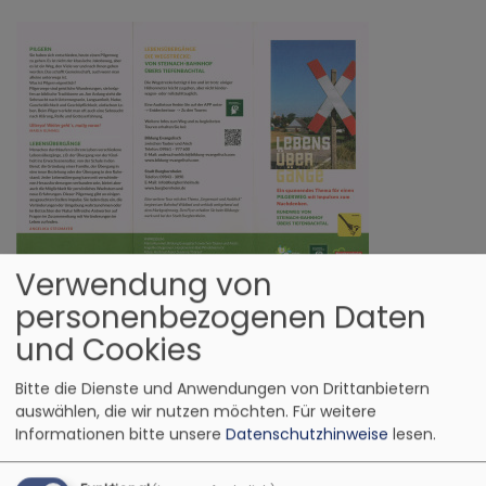
Verwendung von
Bildrechte
Be
Die Pilgertour "Lebensübergänge" nimmt Sie mit
personenbezogenen Daten
auf einen Weg durch das Tiefenbachtal.
und Cookies
Auf der Pilgertour sind Sie eingeladen, sich von
Bitte die Dienste und Anwendungen von Drittanbietern
Impulsen und Orten auf dem Weg inspirieren zu
auswählen, die wir nutzen möchten.
Für weitere
lassen, die den eigenen Lebensweg aufgreifen. So
Informationen bitte unsere
Datenschutzhinweise
lesen.
bietet beispielsweise ein riesiger Baum, dessen
Wurzeln offenliegen, Raum für die Frage nach