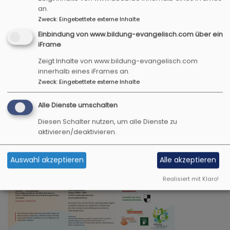
an.
Zweck
:
Eingebettete externe Inhalte
Einbindung von www.bildung-evangelisch.com über ein
iFrame
Bildrechte
Be
Zeigt Inhalte von www.bildung-evangelisch.com
innerhalb eines iFrames an.
2. Pilgertour
"Blick nach
Zweck
:
Eingebettete externe Inhalte
vorne"
Alle Dienste umschalten
Diesen Schalter nutzen, um alle Dienste zu
aktivieren/deaktivieren.
Auswahl akzeptieren
Alle akzeptieren
Realisiert mit Klaro!