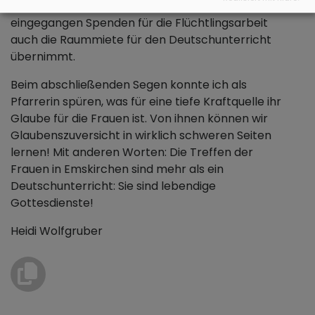
Kirchengemeinde Emskirchen, da von den
eingegangen Spenden für die Flüchtlingsarbeit
auch die Raummiete für den Deutschunterricht
übernimmt.
Beim abschließenden Segen konnte ich als
Pfarrerin spüren, was für eine tiefe Kraftquelle ihr
Glaube für die Frauen ist. Von ihnen können wir
Glaubenszuversicht in wirklich schweren Seiten
lernen! Mit anderen Worten: Die Treffen der
Frauen in Emskirchen sind mehr als ein
Deutschunterricht: Sie sind lebendige
Gottesdienste!
Heidi Wolfgruber