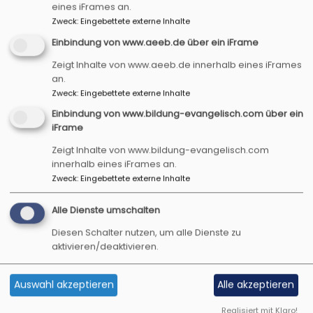
Ukraine und dem Getrenntsein von den Männern.
eines iFrames an.
Sie versucht die Frauen mit ihrem Angebot
Zweck
:
Eingebettete externe Inhalte
zusammenzubringen, damit sie ihre Zeit nicht nur
Einbindung von www.aeeb.de über ein iFrame
zuhause verbringen, wo schnell die Traurigkeit
Zeigt Inhalte von www.aeeb.de innerhalb eines iFrames
um sich greift. Es geht um einen Austausch nicht
an.
nur bezüglich der Sprache, sondern auch um das,
Zweck
:
Eingebettete externe Inhalte
was auf dem Herzen liegt. Dafür ist viel Zeit beim
Einbindung von www.bildung-evangelisch.com über ein
gemeinsamen Kaffeetrinken in der Pause
iFrame
eingeplant.
Zeigt Inhalte von www.bildung-evangelisch.com
innerhalb eines iFrames an.
Geplant haben wir gemeinsam einen Ausflug
Zweck
:
Eingebettete externe Inhalte
nach Mettelaurach am 8. Juli, wo am Nachmittag
eine Gartentour von Frau Güllich angeboten wird.
Alle Dienste umschalten
Vorher wollen wir gemeinsam die Trauung in der
Diesen Schalter nutzen, um alle Dienste zu
Kirche besuchen. Außerdem soll es noch im
aktivieren/deaktivieren.
Sommer statt eines Unterrichtsvormittags eine
Exkursion ins Freilandmuseum geben. Dafür
wollen die Frauen den Bus der Marktgemeinde
Auswahl akzeptieren
Alle akzeptieren
nutzen; die Kosten dafür trägt die evang.
Realisiert mit Klaro!