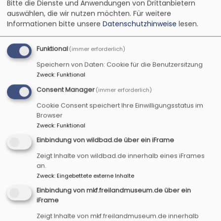
Bitte die Dienste und Anwendungen von Drittanbietern
Mehr als ein Deutschkurs!
auswählen, die wir nutzen möchten.
Für weitere
Informationen bitte unsere
Datenschutzhinweise
lesen.
Mit einem "Herzlichen Willkommen" wurde ich
Mitte Juni von den Ukrainischen Frauen des
Funktional
(immer erforderlich)
Deutschkurses in Emskirchen begrüßt. Sie alle
können sich schon auf Deutsch vorstellen, und
Speichern von Daten: Cookie für die Benutzersitzung
etwas von ihren jeweiligen Familien und auch
Zweck
:
Funktional
Berufen erzählen. Das Deutschbuch, mit dem
Consent Manager
(immer erforderlich)
ihre Lehrerin Katharina Werner arbeitet, ist sehr
Cookie Consent speichert Ihre Einwilligungsstatus im
an den Alltagserfahrungen und -gesprächen
Browser
orientiert und thematisiert das Einkaufen oder
Zweck
:
Funktional
auch Behördengänge.
Einbindung von wildbad.de über ein iFrame
Doch schnell wurde deutlich, dass es sich bei
Zeigt Inhalte von wildbad.de innerhalb eines iFrames
diesem Deutschkurs um mehr als einen
an.
Zweck
:
Eingebettete externe Inhalte
Sprachkurs handelt. Katharina Werner ist mit
dem Herzen bei jeder einzelnen Frau mit dabei,
Einbindung von mkf.freilandmuseum.de über ein
kennt die besonderen Herausforderungen in den
iFrame
Familien aufgrund der Kriegssituation in der
Zeigt Inhalte von mkf.freilandmuseum.de innerhalb