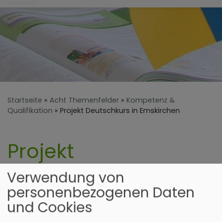
Startseite
Acht Themenfelder
Kompetenz &
Qualifikation
Projekt Deutschkurs in Emskirchen
Projekt
Deutschkurs in
Verwendung von
Emskirchen
personenbezogenen Daten
und Cookies