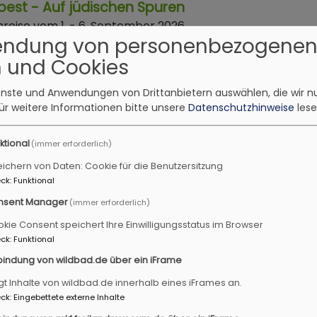
est - Auf jüdischen Spuren
nreise vom 1. - 6. September 2026
endung von personenbezogene
g evangelisch
ion zwischen Tauber und Aisch
 und Cookies
ienste und Anwendungen von Drittanbietern auswählen, die wir n
10. 14:30 Uhr - So, 4.10. 14 Uhr
ür weitere Informationen bitte unsere
Datenschutzhinweise
lese
rnd unterwegs rund um den Ruhestand
thenburg nach Crailsheim
ktional
(immer erforderlich)
g evangelisch
ichern von Daten: Cookie für die Benutzersitzung
nburg
St.-Jakobs-Kirche, Rothenburg ob der Tauber
ck
:
Funktional
nsent Manager
(immer erforderlich)
10. - Mo, 9.11. jeweils 16-17:30 Uhr
kie Consent speichert Ihre Einwilligungsstatus im Browser
ck
:
Funktional
men - Entspannen - Kraft schöpfen (Kurs 4)
bindung von wildbad.de über ein iFrame
g evangelisch
 Nordheim
Gemeindehaus Ulsenheim
gt Inhalte von wildbad.de innerhalb eines iFrames an.
ck
:
Eingebettete externe Inhalte