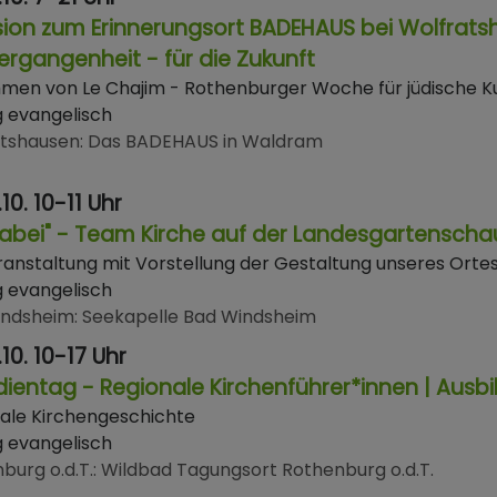
sion zum Erinnerungsort BADEHAUS bei Wolfratsh
ergangenheit - für die Zukunft
men von Le Chajim - Rothenburger Woche für jüdische Ku
g evangelisch
atshausen
Das BADEHAUS in Waldram
.10. 10-11 Uhr
dabei" - Team Kirche auf der Landesgartenscha
ranstaltung mit Vorstellung der Gestaltung unseres Ort
g evangelisch
indsheim
Seekapelle Bad Windsheim
.10. 10-17 Uhr
udientag - Regionale Kirchenführer*innen | Ausb
ale Kirchengeschichte
g evangelisch
burg o.d.T.
Wildbad Tagungsort Rothenburg o.d.T.