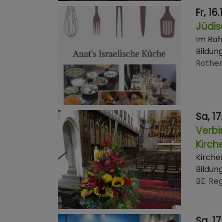
Fr, 16
Jüdis
Im Rah
Bildun
Rothe
Sa, 17
Verbi
Kirch
Kirche
Bildun
BE
Reg
Sa, 17