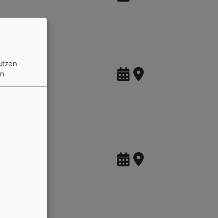
n
utzen
n.