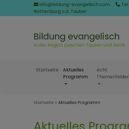
Direkt
info@bildung-evangelisch.com
Tel
zum
Rothenburg o.d. Tauber
Inhalt
Bildung evangelisch
in der Region zwischen Tauber und Aisch
Startseite
Aktuelles
Acht
Programm
Themenfelder
Hauptnavigation
Startseite
Aktuelles Programm
Aktuelles Prog