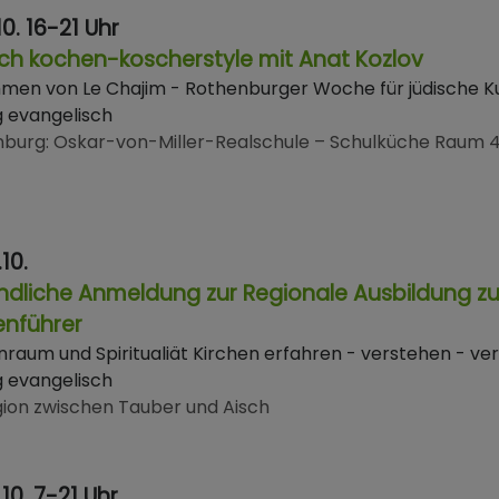
.10. 16-21 Uhr
ch kochen-koscherstyle mit Anat Kozlov
men von Le Chajim - Rothenburger Woche für jüdische Ku
g evangelisch
nburg
Oskar-von-Miller-Realschule – Schulküche Raum 
.10.
ndliche Anmeldung zur Regionale Ausbildung zu
enführer
nraum und Spiritualiät Kirchen erfahren - verstehen - ve
g evangelisch
ion zwischen Tauber und Aisch
.10. 7-21 Uhr