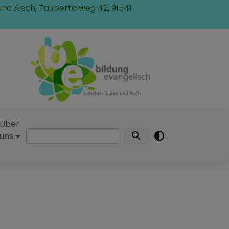
und Aisch, Taubertalweg 42, 91541
Über
Suche
uns