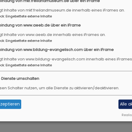
bindung von mkf.freilandmuseum.de über ein iFrame
gt Inhalte von mkf.freilandmuseum.de innerhalb eines iFrames an.
ck
:
Eingebettete externe Inhalte
10. 9-16 Uhr
bindung von www.aeeb.de über ein iFrame
LISTE - Willkommenstag von Ihrer Kirche
gt Inhalte von www.aeeb.de innerhalb eines iFrames an.
ue Hauptamtliche in Kirche & Diakonie
ck
:
Eingebettete externe Inhalte
g evangelisch
ernheim
BERNATURA
bindung von www.bildung-evangelisch.com über ein iFrame
gt Inhalte von www.bildung-evangelisch.com innerhalb eines iFrames
ck
:
Eingebettete externe Inhalte
10. 19-20:30 Uhr
e Dienste umschalten
n beim Abschied vom Leben: Spiritual Care un
sen Schalter nutzen, um alle Dienste zu aktivieren/deaktivieren.
ebett
g über Grundlagen und Praxis spiritueller Begleitung am
zeptieren
Alle 
g evangelisch
Realis
burg ob der Tauber
Hochschule Ansbach, Campus Roth