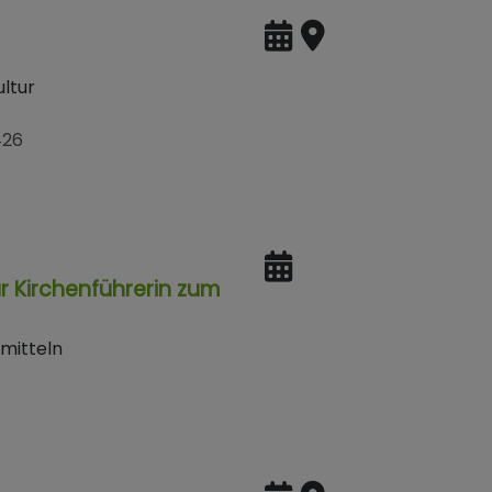
ltur
426
r Kirchenführerin zum
rmitteln