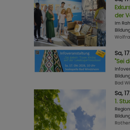
Exkur
der V
Im Rah
Bildun
Wolfr
Sa, 17
"Sei 
Infove
Bildun
Bad W
Sa, 17
1. St
Region
Bildun
Rothen