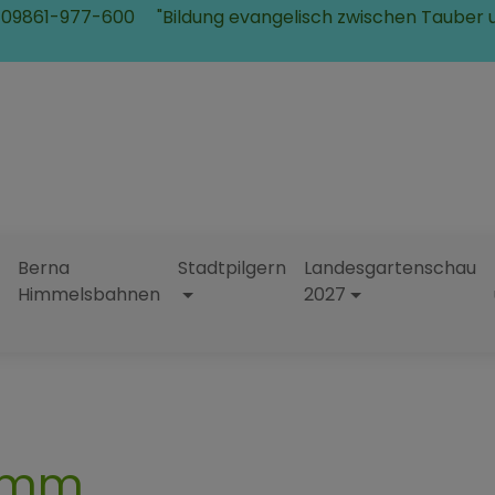
 09861-977-600
"Bildung evangelisch zwischen Tauber 
Berna
Stadtpilgern
Landesgartenschau
Himmelsbahnen
2027
ramm