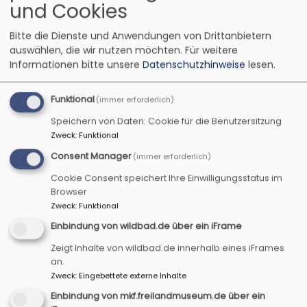
und Cookies
Bitte die Dienste und Anwendungen von Drittanbietern
auswählen, die wir nutzen möchten.
Für weitere
Informationen bitte unsere
Datenschutzhinweise
lesen.
Funktional
(immer erforderlich)
Speichern von Daten: Cookie für die Benutzersitzung
Zweck
:
Funktional
Startseite
Aktuelles Programm
Programmflyer
April-Juli 2026
Consent Manager
(immer erforderlich)
Cookie Consent speichert Ihre Einwilligungsstatus im
Browser
Programmflyer
Zweck
:
Funktional
April-Juli 2026
Einbindung von wildbad.de über ein iFrame
Zeigt Inhalte von wildbad.de innerhalb eines iFrames
an.
Zweck
:
Eingebettete externe Inhalte
Hier finden Sie unseren aktuellen Programmflyer
Einbindung von mkf.freilandmuseum.de über ein
zum Herunterladen!