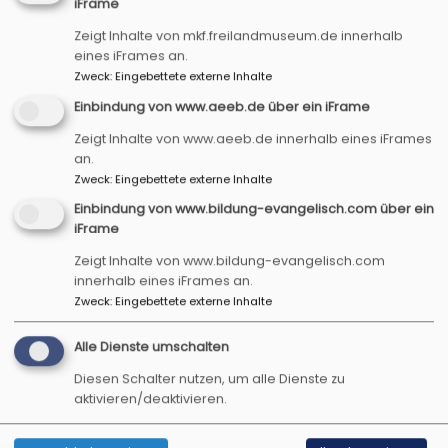
iFrame
Zeigt Inhalte von mkf.freilandmuseum.de innerhalb
eines iFrames an.
Programmflyer August bis Dezember 2026
Zweck
:
Eingebettete externe Inhalte
Infoteil
Einbindung von www.aeeb.de über ein iFrame
1.92 MB
Zeigt Inhalte von www.aeeb.de innerhalb eines iFrames
an.
Zweck
:
Eingebettete externe Inhalte
Programmflyer August bis Dezember 2026
Einbindung von www.bildung-evangelisch.com über ein
Veranstaltungsübersicht
iFrame
1.68 MB
Zeigt Inhalte von www.bildung-evangelisch.com
innerhalb eines iFrames an.
Zweck
:
Eingebettete externe Inhalte
Gerne können Sie unseren Programmflyer auch
per E-Mail erhalten. Dazu einfach unseren
Alle Dienste umschalten
Newsletter
abonnieren!
Diesen Schalter nutzen, um alle Dienste zu
aktivieren/deaktivieren.