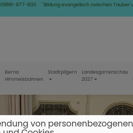
 09861-977-600
"Bildung evangelisch zwischen Tauber 
Berna
Stadtpilgern
Landesgartenschau
Himmelsbahnen
2027
endung von personenbezogene
 und Cookies