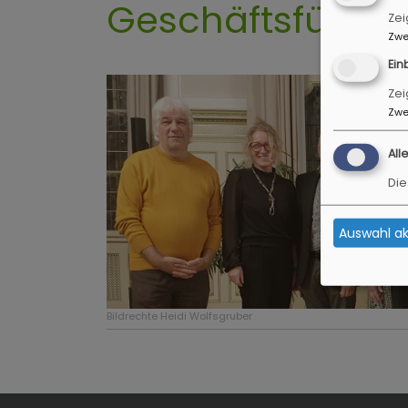
Geschäftsführu
Zei
Zwe
Ein
Zei
Zwe
All
Die
Auswahl ak
Bildrechte
Heidi Wolfsgruber