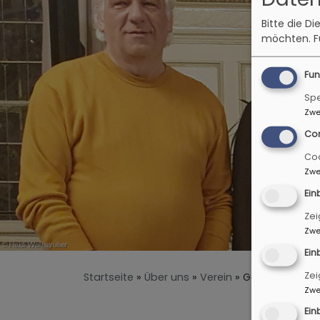
Bitte die D
möchten.
F
Fun
Spe
Zwe
Co
Coo
Zwe
Ein
Zei
Zwe
Ein
Zei
Startseite
Über uns
Verein
Geschäftsführ
Zwe
Ein