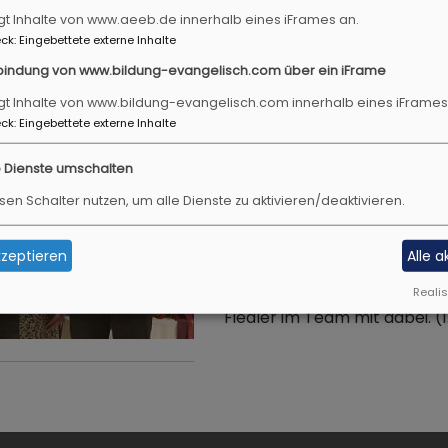
ng
gt Inhalte von www.aeeb.de innerhalb eines iFrames an.
ck
:
Eingebettete externe Inhalte
bindung von www.bildung-evangelisch.com über ein iFrame
Die geschäftsführenden Auf
gt Inhalte von www.bildung-evangelisch.com innerhalb eines iFrames
zwischen Tauber und Aisch w
ck
:
Eingebettete externe Inhalte
gehören zur Geschäftsführu
e Dienste umschalten
Diakon Jürgen Rotter, Vo
sen Schalter nutzen, um alle Dienste zu aktivieren/deaktivieren.
Dekanin Ursula Brecht, st
Pfarrerin Heidi Wolfsgrub
Thomas Glück, Kassier (1.
zeptieren
Alle 
Seit 1. September ist zudem
Realis
Fiedler im Team mit dabei. (1. 