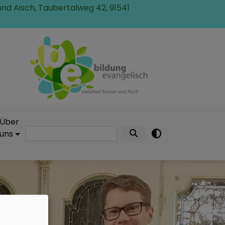
und Aisch, Taubertalweg 42, 91541
Über
Suche
uns
n