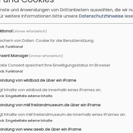
ienste und Anwendungen von Drittanbietern auswählen, die wir n
ür weitere Informationen bitte unsere
Datenschutzhinweise
lese
ktional
(immer erforderlich)
ichern von Daten: Cookie für die Benutzersitzung
ck
:
Funktional
nsent Manager
(immer erforderlich)
kie Consent speichert Ihre Einwilligungsstatus im Browser
ck
:
Funktional
bindung von wildbad.de über ein iFrame
gt Inhalte von wildbad.de innerhalb eines iFrames an.
ck
:
Eingebettete externe Inhalte
bindung von mkf.freilandmuseum.de über ein iFrame
gt Inhalte von mkf.freilandmuseum.de innerhalb eines iFrames an.
ung
ck
:
Eingebettete externe Inhalte
bindung von www.aeeb.de über ein iFrame