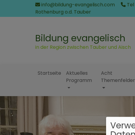
Direkt
info@bildung-evangelisch.com
Tel
zum
Rothenburg o.d. Tauber
Inhalt
Bildung evangelisch
in der Region zwischen Tauber und Aisch
Startseite
Aktuelles
Acht
Programm
Themenfelder
Hauptnavigation
Verw
Daten