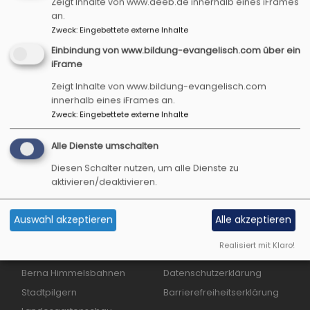
Zeigt Inhalte von www.aeeb.de innerhalb eines iFrames
Taubertalweg 42
an.
91541 Rothenburg o. d. Tauber
Zweck
:
Eingebettete externe Inhalte
Einbindung von www.bildung-evangelisch.com über ein
iFrame
Inhaltlich Verantwortlicher im Sinne des § 18
Zeigt Inhalte von www.bildung-evangelisch.com
MStV:
innerhalb eines iFrames an.
Zweck
:
Eingebettete externe Inhalte
Diakon Jürgen Rotter
Alle Dienste umschalten
Diesen Schalter nutzen, um alle Dienste zu
aktivieren/deaktivieren.
Hauptnavigation
Fußbereichsmenü
Startseite
Impressum
Auswahl akzeptieren
Alle akzeptieren
Aktuelles Programm
Kontakt
Realisiert mit Klaro!
Acht Themenfelder
Cookie-Einstellungen
Berna Himmelsbahnen
Datenschutzerklärung
Stadtpilgern
Barrierefreiheitserklärung