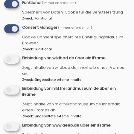
Funktional
(immer erforderlich)
Speichern von Daten: Cookie für die Benutzersitzung
Startseite
Impressum
Zweck
:
Funktional
Consent Manager
(immer erforderlich)
Impressum
Cookie Consent speichert Ihre Einwilligungsstatus im
Browser
Zweck
:
Funktional
Einbindung von wildbad.de über ein iFrame
www.bildung-evangelisch.com
ist ein Angebot
Zeigt Inhalte von wildbad.de innerhalb eines iFrames
der Evangelisch-Lutherischen Kirche in Bayern.
an.
Diese ist eine Körperschaft des öffentlichen
Zweck
:
Eingebettete externe Inhalte
Rechts, vertreten durch Diakon Jürgen Rotter
Einbindung von mkf.freilandmuseum.de über ein
Anbieter gemäß § 5 TMG:
iFrame
Zeigt Inhalte von mkf.freilandmuseum.de innerhalb
Bildung evangelisch zwischen Tauber und Aisch e.
eines iFrames an.
V.
Zweck
:
Eingebettete externe Inhalte
Diakon Jürgen Rotter, 1. Vorsitzender
Einbindung von www.aeeb.de über ein iFrame
Sitz im Wildbad Rothenburg