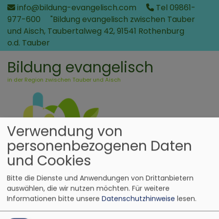
Direkt
info@bildung-evangelisch.com
Tel 09861-
zum
977-600
"Bildung evangelisch zwischen Tauber
Inhalt
und Aisch, Taubertalweg 42, 91541 Rothenburg
o.d. Tauber
Bildung evangelisch
in der Region zwischen Tauber und Aisch
Verwendung von
personenbezogenen Daten
und Cookies
Bitte die Dienste und Anwendungen von Drittanbietern
auswählen, die wir nutzen möchten.
Für weitere
Informationen bitte unsere
Datenschutzhinweise
lesen.
Hauptnavigation