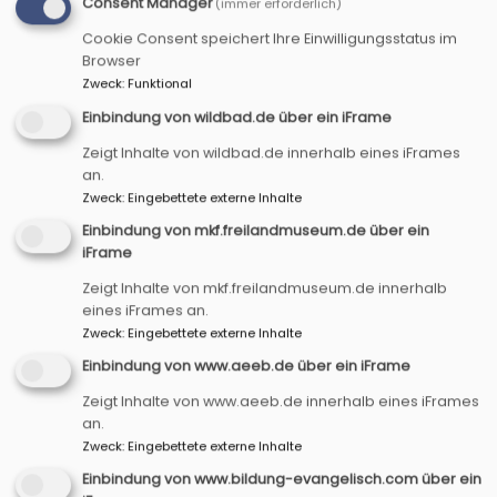
Consent Manager
(immer erforderlich)
Cookie Consent speichert Ihre Einwilligungsstatus im
Browser
Zweck
:
Funktional
Einbindung von wildbad.de über ein iFrame
Zeigt Inhalte von wildbad.de innerhalb eines iFrames
an.
Zweck
:
Eingebettete externe Inhalte
Startseite
Acht Themenfelder
Gesundheit,
Einbindung von mkf.freilandmuseum.de über ein
Körper & Geist
Landesgartenschau 2027
iFrame
Zeigt Inhalte von mkf.freilandmuseum.de innerhalb
eines iFrames an.
Landesgartenschau
Zweck
:
Eingebettete externe Inhalte
2027
Einbindung von www.aeeb.de über ein iFrame
Zeigt Inhalte von www.aeeb.de innerhalb eines iFrames
an.
Zweck
:
Eingebettete externe Inhalte
Wir sind unter dem Motto "heilsam verbunden"
Einbindung von www.bildung-evangelisch.com über ein
mit dabei!