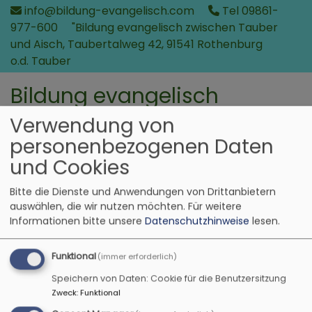
Direkt
info@bildung-evangelisch.com
Tel 09861-
zum
977-600
"Bildung evangelisch zwischen Tauber
Inhalt
und Aisch, Taubertalweg 42, 91541 Rothenburg
o.d. Tauber
Bildung evangelisch
in der Region zwischen Tauber und Aisch
Verwendung von
personenbezogenen Daten
und Cookies
Bitte die Dienste und Anwendungen von Drittanbietern
auswählen, die wir nutzen möchten.
Für weitere
Informationen bitte unsere
Datenschutzhinweise
lesen.
Funktional
(immer erforderlich)
Speichern von Daten: Cookie für die Benutzersitzung
Hauptnavigation
Zweck
:
Funktional