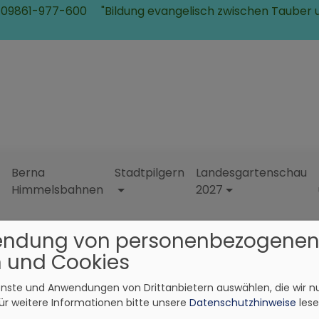
 09861-977-600
"Bildung evangelisch zwischen Tauber 
Berna
Stadtpilgern
Landesgartenschau
Himmelsbahnen
2027
endung von personenbezogene
 und Cookies
ienste und Anwendungen von Drittanbietern auswählen, die wir n
ür weitere Informationen bitte unsere
Datenschutzhinweise
lese