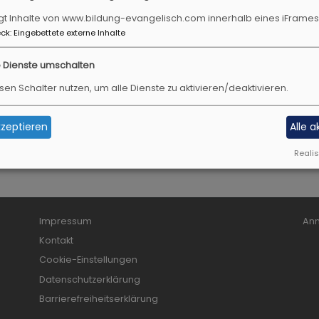
em ist eine wunderbare Kraft, er hilft uns, zur Ruhe zu ko
gt Inhalte von www.bildung-evangelisch.com innerhalb eines iFrames
ck
:
Eingebettete externe Inhalte
 unser neues Angebot einmal ausprobieren möchten gibt
025 18:30-20:00.
e Dienste umschalten
nfos und Anmeldung über den QR-Code auf dem Flyer.
sen Schalter nutzen, um alle Dienste zu aktivieren/deaktivieren.
zeptieren
Alle 
Realis
Fußbereichsmenü
Benu
Impressum
An
Kontakt
Cookie-Einstellungen
Datenschutzerklärung
Barrierefreiheitserklärung