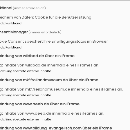
ktional
(immer erforderlich)
ichern von Daten: Cookie für die Benutzersitzung
ck
:
Funktional
nsent Manager
(immer erforderlich)
kie Consent speichert Ihre Einwilligungsstatus im Browser
annen - Kraft schöpfen
ck
:
Funktional
bindung von wildbad.de über ein iFrame
 Aufatmen - Entspannen
gt Inhalte von wildbad.de innerhalb eines iFrames an.
ck
:
Eingebettete externe Inhalte
bindung von mkf.freilandmuseum.de über ein iFrame
gt Inhalte von mkf.freilandmuseum.de innerhalb eines iFrames an.
ck
:
Eingebettete externe Inhalte
narbeit mit Andrea Kreuzer (Atemtherapeutin i.A., Anleit
bindung von www.aeeb.de über ein iFrame
 ein neues Angebot in Ulsenheim an.
gt Inhalte von www.aeeb.de innerhalb eines iFrames an.
ck
:
Eingebettete externe Inhalte
 - Entspannen - Kraft schöpfen“
bindung von www.bildung-evangelisch.com über ein iFrame