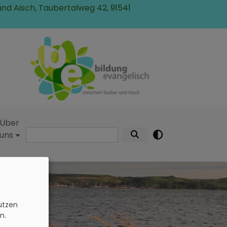
und Aisch, Taubertalweg 42, 91541
Über
Suche
uns
n
utzen
n.