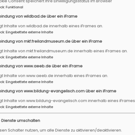
kie Consent speichert Ihre Einwilligungsstatus im Browser
ck
:
Funktional
bindung von wildbad.de über ein iFrame
Der Deutschkurs in Emskirchen, der aus Mitteln der ELKB finanzi
gt Inhalte von wildbad.de innerhalb eines iFrames an.
mit dem 31. März zu Ende. Im Rahmen des Projekts hat Katharina
ck
:
Eingebettete externe Inhalte
von Menschen aus der Ukraine fünfmal wöchentlich im dortigen ev
aber hat sie sich der Menschen angenommen und ihnen in den 
bindung von mkf.freilandmuseum.de über ein iFrame
beigestanden.
gt Inhalte von mkf.freilandmuseum.de innerhalb eines iFrames an.
ck
:
Eingebettete externe Inhalte
Aus eigener Erfahrung wusste sie, wie schwer es ist, weit weg vo
bindung von www.aeeb.de über ein iFrame
anfangen zu müssen. Von daher war ihr auch die Teilhabe am kult
besuchte sie mit ihren „Schützlingen“ auch Gottesdienste, ging mit
gt Inhalte von www.aeeb.de innerhalb eines iFrames an.
auch die kirchlichen Feste mit ihnen.
Zum Fasching wurde Pfarrerin
ck
:
Eingebettete externe Inhalte
geschminkt" spielerisch aufgriff.
bindung von www.bildung-evangelisch.com über ein iFrame
gt Inhalte von www.bildung-evangelisch.com innerhalb eines iFrames
hen Tauber und Aisch bedanken wir uns an dieser Stelle bei Kathari
ck
:
Eingebettete externe Inhalte
chengemeinde Emskirchen, für die Bereitstellung der Räumlichkeite
e Dienste umschalten
sen Schalter nutzen, um alle Dienste zu aktivieren/deaktivieren.