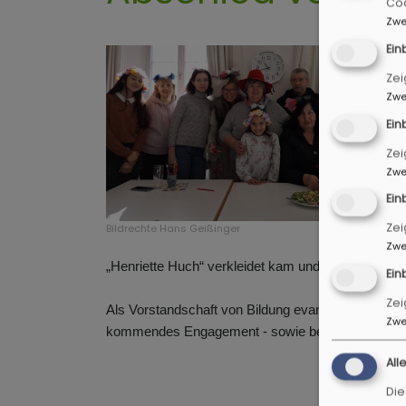
Coo
Zwe
Ein
Zei
Zwe
Ein
Zei
Zwe
Ein
Zei
Bildrechte
Hans Geißinger
Zwe
„Henriette Huch“ verkleidet kam und das Thema "un
Ein
Zei
Als Vorstandschaft von Bildung evangelisch zwisc
Zwe
kommendes Engagement - sowie bei der evang. Kir
All
Die