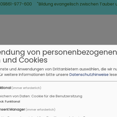
 09861-977-600
"Bildung evangelisch zwischen Tauber 
endung von personenbezogene
 und Cookies
Berna
Stadtpilgern
Landesgartenschau
Himmelsbahnen
2027
ienste und Anwendungen von Drittanbietern auswählen, die wir n
ür weitere Informationen bitte unsere
Datenschutzhinweise
lese
ktional
(immer erforderlich)
kirchen
ichern von Daten: Cookie für die Benutzersitzung
ck
:
Funktional
utschkurs in Emskirc
nsent Manager
(immer erforderlich)