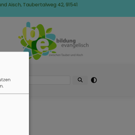
und Aisch, Taubertalweg 42, 91541
n
Über
Suche
uns
utzen
n.
hen