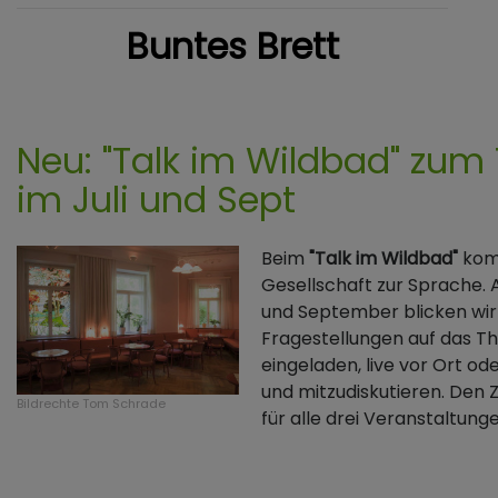
Buntes Brett
Neu: "Talk im Wildbad" zu
im Juli und Sept
Beim
"Talk im Wildbad"
kom
Gesellschaft zur Sprache. A
und September blicken wir
Fragestellungen auf das Th
eingeladen, live vor Ort od
und mitzudiskutieren. Den 
Bildrechte
Tom Schrade
für alle drei Veranstaltunge