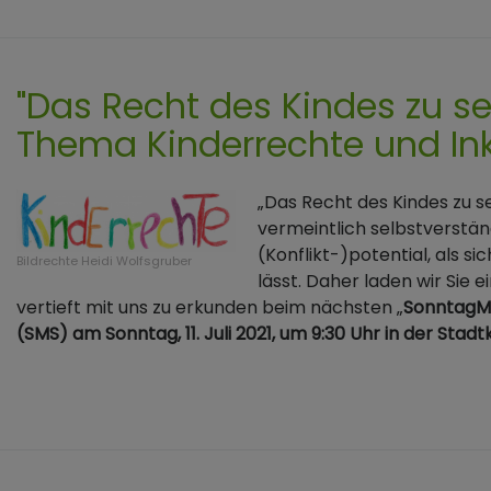
"Das Recht des Kindes zu sei
Thema Kinderrechte und Ink
„Das Recht des Kindes zu sei
vermeintlich selbstverstä
(Konflikt-)potential, als si
Bildrechte
Heidi Wolfsgruber
lässt. Daher laden wir Sie 
vertieft mit uns zu erkunden beim nächsten „
SonntagMo
(SMS) am Sonntag, 11. Juli 2021, um 9:30 Uhr in der Stadt