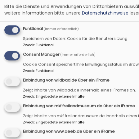
Bildrechte
Heidi Wolfsgruber
Bitte die Dienste und Anwendungen von Drittanbietern auswä
weitere Informationen bitte unsere
Datenschutzhinweise
lese
Funktional
(immer erforderlich)
Speichern von Daten: Cookie für die Benutzersitzung
Zweck
:
Funktional
Aus der Pfarrkonferenz NEA:
Consent Manager
(immer erforderlich)
jüdisches Leben bei uns
Cookie Consent speichert Ihre Einwilligungsstatus im Bro
Zweck
:
Funktional
„Juden und Jüdinnen haben 
Einbindung von wildbad.de über ein iFrame
gelebt, sondern sie haben 
Zeigt Inhalte von wildbad.de innerhalb eines iFrames an.
später einmal Deutschland
Zweck
:
Eingebettete externe Inhalte
machte Dr. Axel Töllner, Be
Einbindung von mkf.freilandmuseum.de über ein iFrame
christlichen Dialog, in der 
Zeigt Inhalte von mkf.freilandmuseum.de innerhalb eines 
Bildrechte
pixabay
Zweck
:
Eingebettete externe Inhalte
Einbindung von www.aeeb.de über ein iFrame