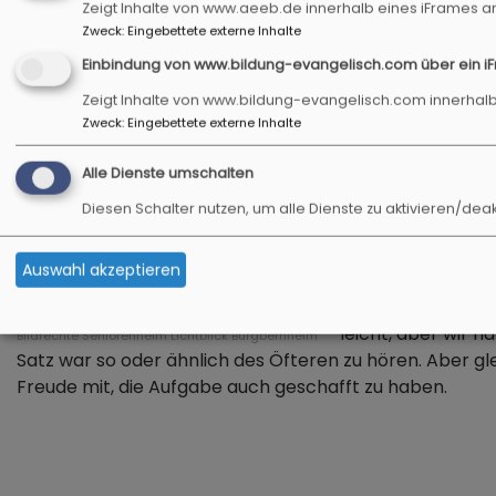
Zeigt Inhalte von www.aeeb.de innerhalb eines iFrames a
Zweck
:
Eingebettete externe Inhalte
Einbindung von www.bildung-evangelisch.com über ein i
Tauben schweben ein
Zeigt Inhalte von www.bildung-evangelisch.com innerhalb
Zweck
:
Eingebettete externe Inhalte
Jeden Tag werden
verschiedensten 
Alle Dienste umschalten
aus der Region zw
Diesen Schalter nutzen, um alle Dienste zu aktivieren/deak
Museum Kirche in 
nacheinander die 
Auswahl akzeptieren
Bewohner*innen u
gemeinsam gefalte
leicht, aber wir h
Bildrechte
Seniorenheim Lichtblick Burgbernheim
Satz war so oder ähnlich des Öfteren zu hören. Aber g
Freude mit, die Aufgabe auch geschafft zu haben.