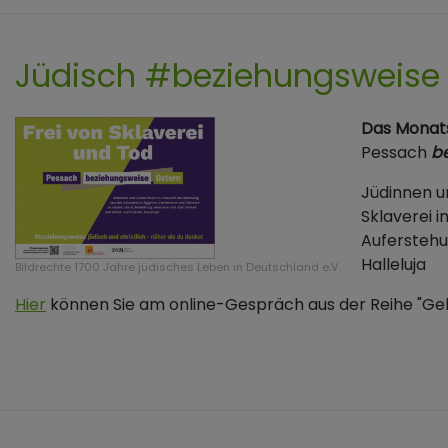
Jüdisch #beziehungsweise c
Das Monat
Pessach
b
Jüdinnen u
Sklaverei i
Auferstehu
Halleluja
Bildrechte
1700 Jahre jüdisches Leben in Deutschland e.V.
Hier
können Sie am online-Gespräch aus der Reihe "Ge