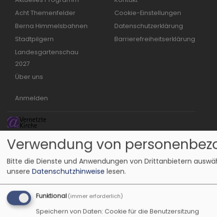
Acht Themenfelder
Cookie-Einstellungen
Berna Himmelsbahnen
Datenschutzerklärung
Stadtpilgern
Barrierefreiheitserklärung
Landesgartenschau
2027
Über uns
Benutzermenü
Anmelden
Verwendung von personenbezo
Bitte die Dienste und Anwendungen von Drittanbietern auswä
unsere
Datenschutzhinweise
lesen.
Funktional
(immer erforderlich)
Speichern von Daten: Cookie für die Benutzersitzung