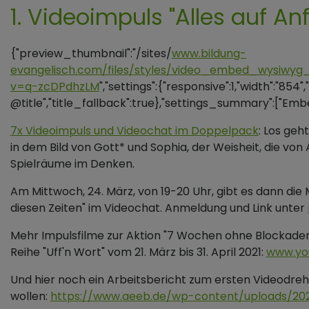
1. Videoimpuls "Alles auf An
{"preview_thumbnail":"/sites/
www.bildung-
evangelisch.com/files/styles/video_embed_wysiwyg
v=q-zcDPdhzLM
","settings":{"responsive":1,"width":"854
@title","title_fallback":true},"settings_summary":["Em
7x Videoimpuls und Videochat im Doppelpack
: Los geh
in dem Bild von Gott* und Sophia, der Weisheit, die von
Spielräume im Denken.
Am Mittwoch, 24. März, von 19-20 Uhr, gibt es dann die
diesen Zeiten" im Videochat. Anmeldung und Link unter
Mehr Impulsfilme zur Aktion "7 Wochen ohne Blockaden"
Reihe "Uff'n Wort" vom 21. März bis 31. April 2021:
www.yo
Und hier noch ein Arbeitsbericht zum ersten Videodreh 
wollen:
https://www.aeeb.de/wp-content/uploads/202