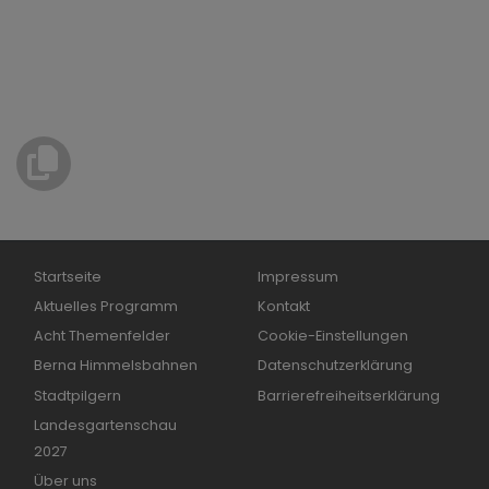
Hauptnavigation
Fußbereichsmenü
Startseite
Impressum
Aktuelles Programm
Kontakt
Acht Themenfelder
Cookie-Einstellungen
Berna Himmelsbahnen
Datenschutzerklärung
Stadtpilgern
Barrierefreiheitserklärung
Landesgartenschau
2027
Über uns