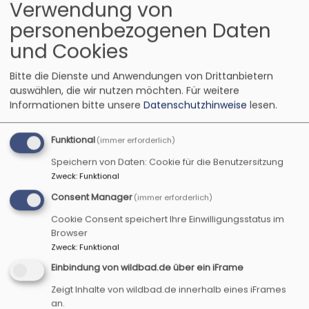
Verwendung von
Zeit zu zweit - das
personenbezogenen Daten
können Paare ganz
bewusst erleben
und Cookies
beim diesjährigen
Bitte die Dienste und Anwendungen von Drittanbietern
Paarseminar in
auswählen, die wir nutzen möchten.
Für weitere
Gerhardshofen. Der
Bildrechte
Hopfengärtner
Informationen bitte unsere
Datenschutzhinweise
lesen.
wundervoll gelegene Tagungsort und die
professionelle Begleitung durch das Ehepaar
Funktional
(immer erforderlich)
Beate und Georg Hopfengärtner versprechen
eine ganzheitliche Erfahrung für Körper, Geist
Speichern von Daten: Cookie für die Benutzersitzung
und Seele jeder teilnehmenden Person - und
Zweck
:
Funktional
ganz besonders auch als Paar. Denn es geht
Consent Manager
(immer erforderlich)
darum, dass Paare ihre je unterschiedlichen
Cookie Consent speichert Ihre Einwilligungsstatus im
Wünsche in der Beziehung kennen, sich trauen zu
Browser
bereden, welche Konflikte Ihnen immer wieder
Zweck
:
Funktional
im Weg stehen, und entdecken, was Sie
Einbindung von wildbad.de über ein iFrame
verbindet und als Paar besonders macht.
Zeigt Inhalte von wildbad.de innerhalb eines iFrames
Das Ehepaar Beate und Georg Hopfengärtner
an.