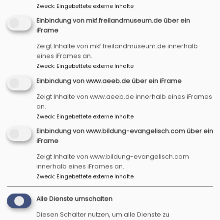
Zweck
:
Eingebettete externe Inhalte
schöpft dabei aus der je eigenen, langjähriger
Praxiserfahrung - sie als psychologische
Einbindung von mkf.freilandmuseum.de über ein
Psychotherapeutin, er als Paartherapeut - und
iFrame
natürlich auch aus den eigenen Eheerfahrungen.
Zeigt Inhalte von mkf.freilandmuseum.de innerhalb
Ihre Begleitung beinhaltet achtsame Gespräche
eines iFrames an.
und Impulse, praktische Übungen für mehr
Zweck
:
Eingebettete externe Inhalte
Klarheit und Verbundenheit, Austausch in
Einbindung von www.aeeb.de über ein iFrame
Zweierbeziehung oder auch mit anderen Paaren
Zeigt Inhalte von www.aeeb.de innerhalb eines iFrames
und lädt Sie dazu ein, viel Zeit zu zweit in
an.
entspannter Umgebung zu verbringen.
Zweck
:
Eingebettete externe Inhalte
Einbindung von www.bildung-evangelisch.com über ein
Das Dialogzentrum Franken im dörflichen
iFrame
Gerhardshofen bietet die dazugehörige
Atmosphäre, die es ihnen leicht macht, Ihre
Zeigt Inhalte von www.bildung-evangelisch.com
innerhalb eines iFrames an.
Beziehung zu vertiefen, Kommunikation zu
Zweck
:
Eingebettete externe Inhalte
verbessern und Nähe zu spüren.
Alle Dienste umschalten
Das zweitägige Seminar beginnt am
Samstag, 4.
Juli, und dauert von 10 Uhr bis 18 Uhr. Am Sonntag,
Diesen Schalter nutzen, um alle Dienste zu