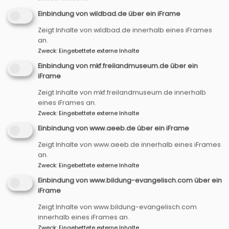
Einbindung von wildbad.de über ein iFrame
Startseite
Plakat Vielfalt neu sehen lernen
Zeigt Inhalte von wildbad.de innerhalb eines iFrames
Workshop 2025
an.
Zweck
:
Eingebettete externe Inhalte
Einbindung von mkf.freilandmuseum.de über ein
Plakat Vielfalt neu
iFrame
sehen lernen
Zeigt Inhalte von mkf.freilandmuseum.de innerhalb
eines iFrames an.
Zweck
:
Eingebettete externe Inhalte
Workshop 2025
Einbindung von www.aeeb.de über ein iFrame
Zeigt Inhalte von www.aeeb.de innerhalb eines iFrames
250926_Plakat_Netzwerk Vielfalt Dekanat
an.
Uffenheim.pdf
Zweck
:
Eingebettete externe Inhalte
400.07 KB
Einbindung von www.bildung-evangelisch.com über ein
iFrame
Zeigt Inhalte von www.bildung-evangelisch.com
Hauptnavigation
Fußbereichsmenü
innerhalb eines iFrames an.
Startseite
Impressum
Zweck
:
Eingebettete externe Inhalte