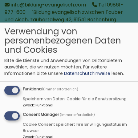
Direkt
info@bildung-evangelisch.com
Tel 09861-
zum
977-600
"Bildung evangelisch zwischen Tauber
Inhalt
und Aisch, Taubertalweg 42, 91541 Rothenburg
o.d. Tauber
Verwendung von
personenbezogenen Daten
Bildung evangelisch
und Cookies
in der Region zwischen Tauber und Aisch
Bitte die Dienste und Anwendungen von Drittanbietern
auswählen, die wir nutzen möchten.
Für weitere
Informationen bitte unsere
Datenschutzhinweise
lesen.
Funktional
(immer erforderlich)
Speichern von Daten: Cookie für die Benutzersitzung
Zweck
:
Funktional
Consent Manager
(immer erforderlich)
Cookie Consent speichert Ihre Einwilligungsstatus im
Hauptnavigation
Browser
Zweck
:
Funktional