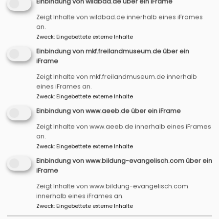
Einbindung von wildbad.de über ein iFrame
Zeigt Inhalte von wildbad.de innerhalb eines iFrames
Startseite
Programmflyer von Juli bis November
an.
2025
Zweck
:
Eingebettete externe Inhalte
Einbindung von mkf.freilandmuseum.de über ein
iFrame
Programmflyer von
Zeigt Inhalte von mkf.freilandmuseum.de innerhalb
eines iFrames an.
Juli bis November
Zweck
:
Eingebettete externe Inhalte
2025
Einbindung von www.aeeb.de über ein iFrame
Zeigt Inhalte von www.aeeb.de innerhalb eines iFrames
an.
2025_07_12 Programm final 2.pdf
1.98 MB
Zweck
:
Eingebettete externe Inhalte
Einbindung von www.bildung-evangelisch.com über ein
iFrame
Hauptnavigation
Fußbereichsmenü
Startseite
Impressum
Zeigt Inhalte von www.bildung-evangelisch.com
innerhalb eines iFrames an.
Aktuelles Programm
Kontakt
Zweck
:
Eingebettete externe Inhalte
Acht Themenfelder
Cookie-Einstellungen