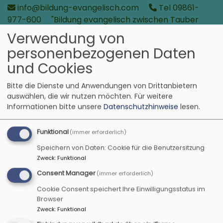
Direkt
info@bildung-evangelisch.com
Tel 09861-
zum
977-600
"Bildung evangelisch zwischen Tauber
Inhalt
und Aisch, Taubertalweg 42, 91541 Rothenburg
Verwendung von
o.d. Tauber
personenbezogenen Daten
Bildung evangelisch
und Cookies
in der Region zwischen Tauber und Aisch
Bitte die Dienste und Anwendungen von Drittanbietern
auswählen, die wir nutzen möchten.
Für weitere
Informationen bitte unsere
Datenschutzhinweise
lesen.
Funktional
(immer erforderlich)
Speichern von Daten: Cookie für die Benutzersitzung
Zweck
:
Funktional
Consent Manager
(immer erforderlich)
Cookie Consent speichert Ihre Einwilligungsstatus im
Browser
Hauptnavigation
Zweck
:
Funktional