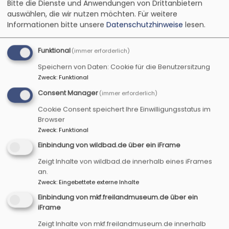
Bitte die Dienste und Anwendungen von Drittanbietern
auswählen, die wir nutzen möchten.
Für weitere
Informationen bitte unsere
Datenschutzhinweise
lesen.
Startseite
Gesundheit, Körper & Geist
Offene
Kirchen
Funktional
(immer erforderlich)
Speichern von Daten: Cookie für die Benutzersitzung
Offene Kirchen
Zweck
:
Funktional
Consent Manager
(immer erforderlich)
Cookie Consent speichert Ihre Einwilligungsstatus im
Kirchen sind Zeugnisse der Geschichte und
Browser
Schätze des Glaubens.
Zweck
:
Funktional
Einbindung von wildbad.de über ein iFrame
Normalerweise stehen unsere
Zeigt Inhalte von wildbad.de innerhalb eines iFrames
Kirchen offen und sind
an.
Zweck
:
Eingebettete externe Inhalte
Besucher*innen zugänglich.
Einbindung von mkf.freilandmuseum.de über ein
Jede Kirchengemeinde regelt
iFrame
das jedoch individuell.
Zeigt Inhalte von mkf.freilandmuseum.de innerhalb