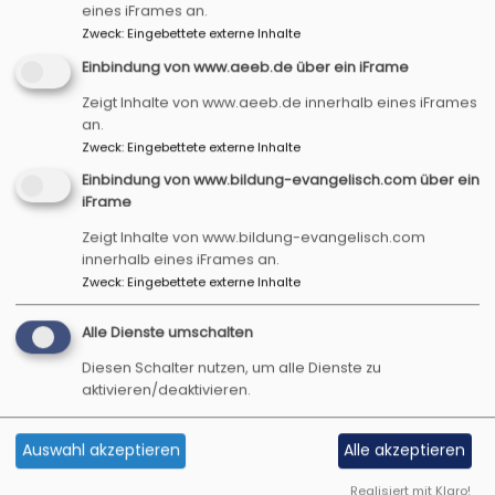
eines iFrames an.
Daher bitten wir Sie vorab einen Blick auf die
Zweck
:
Eingebettete externe Inhalte
Karte der
Offenen Kirchentüren
in Bayern zu
Einbindung von www.aeeb.de über ein iFrame
werfen
oder bei Interesse im jeweiligen
Pfarramt vor Ort
Zeigt Inhalte von www.aeeb.de innerhalb eines iFrames
nachzufragen.
an.
Zweck
:
Eingebettete externe Inhalte
Einbindung von www.bildung-evangelisch.com über ein
iFrame
In vielen unserer Kirchen werden zudem
Zeigt Inhalte von www.bildung-evangelisch.com
Kirchenführungen angeboten.
innerhalb eines iFrames an.
Regelmäßige Kirchenführungen finden in der St.
Zweck
:
Eingebettete externe Inhalte
Jakobs-Kirche in Rothenburg statt.
Dort gib es ein Team an ausgebildeten
Alle Dienste umschalten
Kirchenführer*innen.
Diesen Schalter nutzen, um alle Dienste zu
aktivieren/deaktivieren.
Auswahl akzeptieren
Alle akzeptieren
Realisiert mit Klaro!